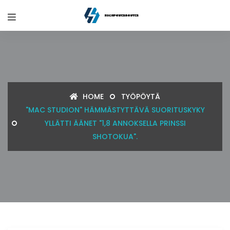
HOME
TYÖPÖYTÄ
"MAC STUDION" HÄMMÄSTYTTÄVÄ SUORITUSKYKY
YLLÄTTI ÄÄNET "1,8 ANNOKSELLA PRINSSI
SHOTOKUA".