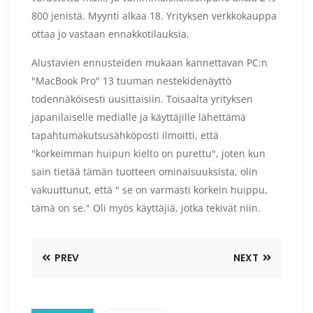
800 jenistä. Myynti alkaa 18. Yrityksen verkkokauppa
ottaa jo vastaan ​​ennakkotilauksia.
Alustavien ennusteiden mukaan kannettavan PC:n
"MacBook Pro" 13 tuuman nestekidenäyttö
todennäköisesti uusittaisiin. Toisaalta yrityksen
japanilaiselle medialle ja käyttäjille lähettämä
tapahtumakutsusähköposti ilmoitti, että
"korkeimman huipun kielto on purettu", joten kun
sain tietää tämän tuotteen ominaisuuksista, olin
vakuuttunut, että " se on varmasti korkein huippu,
tämä on se." Oli myös käyttäjiä, jotka tekivät niin.
PREV
NEXT