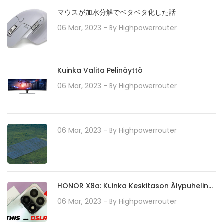
マウスが加水分解でベタベタ化した話
06 Mar, 2023
- By
Highpowerrouter
Kuinka Valita Pelinäyttö
06 Mar, 2023
- By
Highpowerrouter
06 Mar, 2023
- By
Highpowerrouter
HONOR X8a: Kuinka Keskitason Älypuhelin
Määrittelee Kameratekniikan Uudelleen 100
06 Mar, 2023
- By
Highpowerrouter
Megapikselin Kamerajärjestelmällään