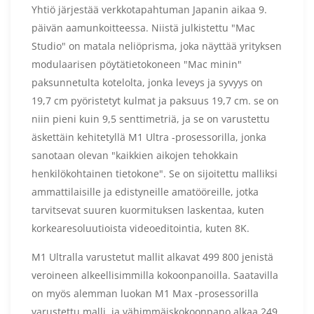
Yhtiö järjestää verkkotapahtuman Japanin aikaa 9.
päivän aamunkoitteessa. Niistä julkistettu "Mac
Studio" on matala neliöprisma, joka näyttää yrityksen
modulaarisen pöytätietokoneen "Mac minin"
paksunnetulta kotelolta, jonka leveys ja syvyys on
19,7 cm pyöristetyt kulmat ja paksuus 19,7 cm. se on
niin pieni kuin 9,5 senttimetriä, ja se on varustettu
äskettäin kehitetyllä M1 Ultra -prosessorilla, jonka
sanotaan olevan "kaikkien aikojen tehokkain
henkilökohtainen tietokone". Se on sijoitettu malliksi
ammattilaisille ja edistyneille amatööreille, jotka
tarvitsevat suuren kuormituksen laskentaa, kuten
korkearesoluutioista videoeditointia, kuten 8K.
M1 Ultralla varustetut mallit alkavat 499 800 jenistä
veroineen alkeellisimmilla kokoonpanoilla. Saatavilla
on myös alemman luokan M1 Max -prosessorilla
varustettu malli, ja vähimmäiskokoonpano alkaa 249