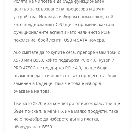
Ролята на чипсета е да бъде функционален
център за свързване на процесора и други
устройства. Искам да избирам внимателно, тъй
като поддържаният CPU ще се промени, както и
функционалните аспекти като наличното PCIe
поколение, брой ленти, USB и SATA номера.
Ако смятате да го купите сега, препоръчвам този с
X570 или B550, който поддържа PCIe 4.0. Ryzen 7
PRO 4750G не поддържа PCIe 4.0, но ще бъде
възможно да го използвате, ако процесорът бъде
заменен в бъдеще, така че това е избор в
очакване на това.
Тъй като X570 е за компютри от висок клас, той ще
бъде по-скъп, а Mini-ITX има малко продукти, така
че е по-добре да изберете дънна платка,
оборудвана с B550.