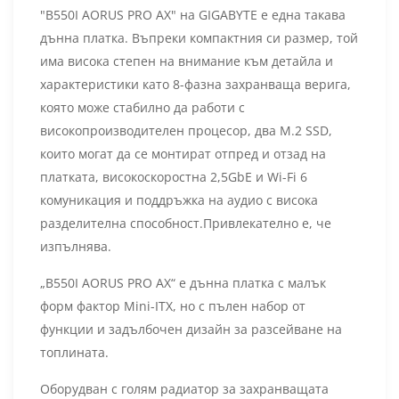
"B550I AORUS PRO AX" на GIGABYTE е една такава
дънна платка. Въпреки компактния си размер, той
има висока степен на внимание към детайла и
характеристики като 8-фазна захранваща верига,
която може стабилно да работи с
високопроизводителен процесор, два M.2 SSD,
които могат да се монтират отпред и отзад на
платката, високоскоростна 2,5GbE и Wi-Fi 6
комуникация и поддръжка на аудио с висока
разделителна способност.Привлекателно е, че
изпълнява.
„B550I AORUS PRO AX“ е дънна платка с малък
форм фактор Mini-ITX, но с пълен набор от
функции и задълбочен дизайн за разсейване на
топлината.
Оборудван с голям радиатор за захранващата