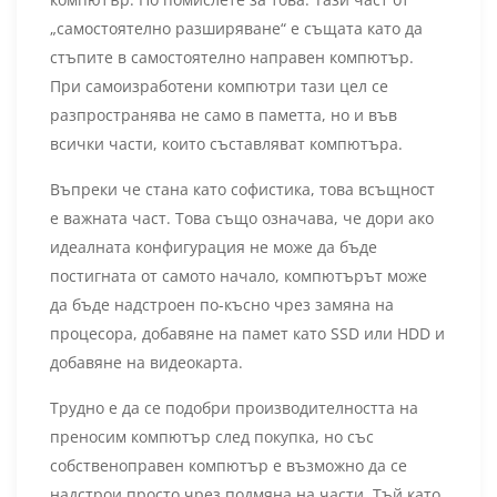
„самостоятелно разширяване“ е същата като да
стъпите в самостоятелно направен компютър.
При самоизработени компютри тази цел се
разпространява не само в паметта, но и във
всички части, които съставляват компютъра.
Въпреки че стана като софистика, това всъщност
е важната част. Това също означава, че дори ако
идеалната конфигурация не може да бъде
постигната от самото начало, компютърът може
да бъде надстроен по-късно чрез замяна на
процесора, добавяне на памет като SSD или HDD и
добавяне на видеокарта.
Трудно е да се подобри производителността на
преносим компютър след покупка, но със
собственоправен компютър е възможно да се
надстрои просто чрез подмяна на части. Тъй като