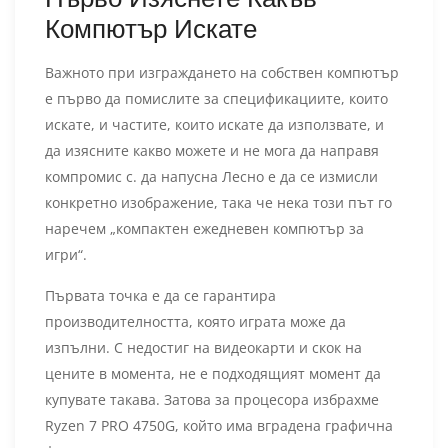
Компютър Искате
Важното при изграждането на собствен компютър
е първо да помислите за спецификациите, които
искате, и частите, които искате да използвате, и
да изясните какво можете и не мога да направя
компромис с. да напусна Лесно е да се измисли
конкретно изображение, така че нека този път го
наречем „компактен ежедневен компютър за
игри“.
Първата точка е да се гарантира
производителността, която играта може да
изпълни. С недостиг на видеокарти и скок на
цените в момента, не е подходящият момент да
купувате такава. Затова за процесора избрахме
Ryzen 7 PRO 4750G, който има вградена графична