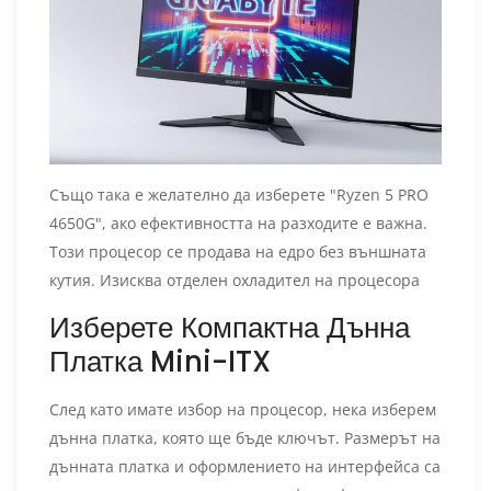
Също така е желателно да изберете "Ryzen 5 PRO
4650G", ако ефективността на разходите е важна.
Този процесор се продава на едро без външната
кутия. Изисква отделен охладител на процесора
Изберете Компактна Дънна
Платка Mini-ITX
След като имате избор на процесор, нека изберем
дънна платка, която ще бъде ключът. Размерът на
дънната платка и оформлението на интерфейса са