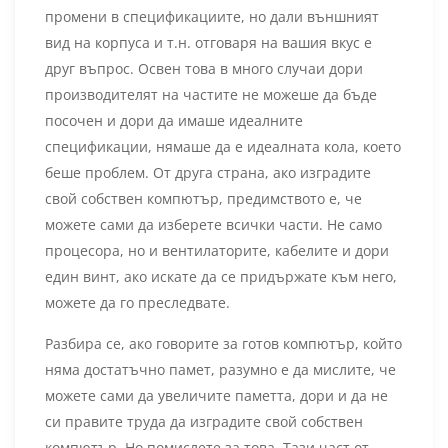
промени в спецификациите, но дали външният
вид на корпуса и т.н. отговаря на вашия вкус е
друг въпрос. Освен това в много случаи дори
производителят на частите не можеше да бъде
посочен и дори да имаше идеалните
спецификации, нямаше да е идеалната кола, което
беше проблем. От друга страна, ако изградите
свой собствен компютър, предимството е, че
можете сами да изберете всички части. Не само
процесора, но и вентилаторите, кабелите и дори
един винт, ако искате да се придържате към него,
можете да го преследвате.
Разбира се, ако говорите за готов компютър, който
няма достатъчно памет, разумно е да мислите, че
можете сами да увеличите паметта, дори и да не
си правите труда да изградите свой собствен
компютър. Но помислете за това. Тази част от