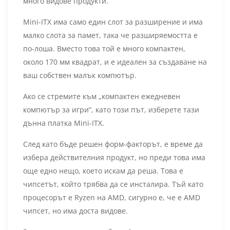
много видове продукти.
Mini-ITX има само един слот за разширение и има
малко слота за памет, така че разширяемостта е
по-лоша. Вместо това той е много компактен,
около 170 мм квадрат, и е идеален за създаване на
ваш собствен малък компютър.
Ако се стремите към „компактен ежедневен
компютър за игри“, като този път, изберете тази
дънна платка Mini-ITX.
След като бъде решен форм-факторът, е време да
избера действителния продукт, но преди това има
още едно нещо, което искам да реша. Това е
чипсетът, който трябва да се инсталира. Тъй като
процесорът е Ryzen на AMD, сигурно е, че е AMD
чипсет, но има доста видове.