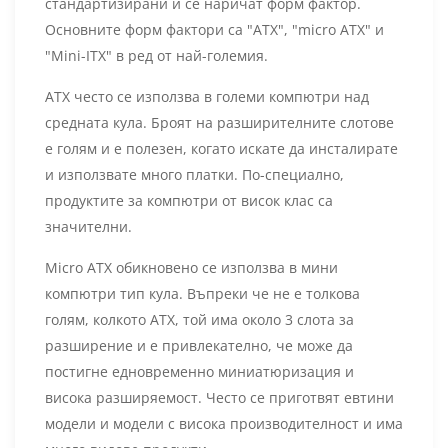
стандартизирани и се наричат ​​форм фактор.
Основните форм фактори са "ATX", "micro ATX" и
"Mini-ITX" в ред от най-големия.
ATX често се използва в големи компютри над
средната кула. Броят на разширителните слотове
е голям и е полезен, когато искате да инсталирате
и използвате много платки. По-специално,
продуктите за компютри от висок клас са
значителни.
Micro ATX обикновено се използва в мини
компютри тип кула. Въпреки че не е толкова
голям, колкото ATX, той има около 3 слота за
разширение и е привлекателно, че може да
постигне едновременно миниатюризация и
висока разширяемост. Често се приготвят евтини
модели и модели с висока производителност и има