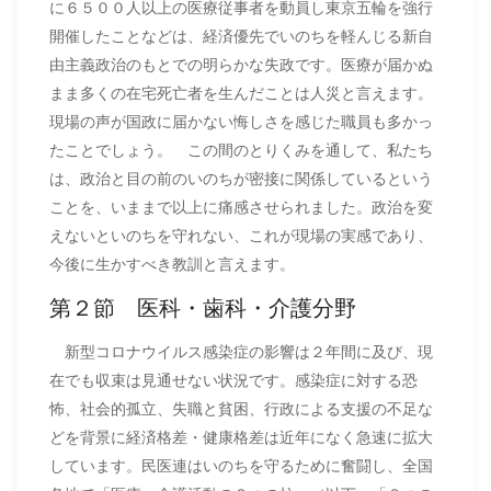
に６５００人以上の医療従事者を動員し東京五輪を強行
開催したことなどは、経済優先でいのちを軽んじる新自
由主義政治のもとでの明らかな失政です。医療が届かぬ
まま多くの在宅死亡者を生んだことは人災と言えます。
現場の声が国政に届かない悔しさを感じた職員も多かっ
たことでしょう。 この間のとりくみを通して、私たち
は、政治と目の前のいのちが密接に関係しているという
ことを、いままで以上に痛感させられました。政治を変
えないといのちを守れない、これが現場の実感であり、
今後に生かすべき教訓と言えます。
第２節 医科・歯科・介護分野
新型コロナウイルス感染症の影響は２年間に及び、現
在でも収束は見通せない状況です。感染症に対する恐
怖、社会的孤立、失職と貧困、行政による支援の不足な
どを背景に経済格差・健康格差は近年になく急速に拡大
しています。民医連はいのちを守るために奮闘し、全国