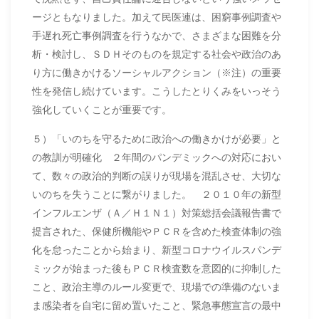
ージともなりました。加えて民医連は、困窮事例調査や
手遅れ死亡事例調査を行うなかで、さまざまな困難を分
析・検討し、ＳＤＨそのものを規定する社会や政治のあ
り方に働きかけるソーシャルアクション（※注）の重要
性を発信し続けています。こうしたとりくみをいっそう
強化していくことが重要です。
５）「いのちを守るために政治への働きかけが必要」と
の教訓が明確化 ２年間のパンデミックへの対応におい
て、数々の政治的判断の誤りが現場を混乱させ、大切な
いのちを失うことに繋がりました。 ２０１０年の新型
インフルエンザ（Ａ／Ｈ１Ｎ１）対策総括会議報告書で
提言された、保健所機能やＰＣＲを含めた検査体制の強
化を怠ったことから始まり、新型コロナウイルスパンデ
ミックが始まった後もＰＣＲ検査数を意図的に抑制した
こと、政治主導のルール変更で、現場での準備のないま
ま感染者を自宅に留め置いたこと、緊急事態宣言の最中