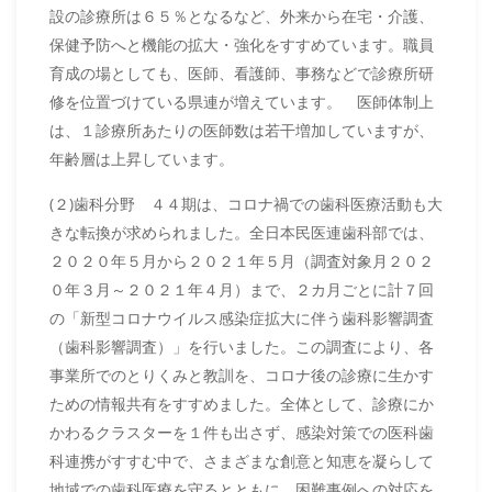
設の診療所は６５％となるなど、外来から在宅・介護、
保健予防へと機能の拡大・強化をすすめています。職員
育成の場としても、医師、看護師、事務などで診療所研
修を位置づけている県連が増えています。 医師体制上
は、１診療所あたりの医師数は若干増加していますが、
年齢層は上昇しています。
(２)歯科分野 ４４期は、コロナ禍での歯科医療活動も大
きな転換が求められました。全日本民医連歯科部では、
２０２０年５月から２０２１年５月（調査対象月２０２
０年３月～２０２１年４月）まで、２カ月ごとに計７回
の「新型コロナウイルス感染症拡大に伴う歯科影響調査
（歯科影響調査）」を行いました。この調査により、各
事業所でのとりくみと教訓を、コロナ後の診療に生かす
ための情報共有をすすめました。全体として、診療にか
かわるクラスターを１件も出さず、感染対策での医科歯
科連携がすすむ中で、さまざまな創意と知恵を凝らして
地域での歯科医療を守るとともに、困難事例への対応を