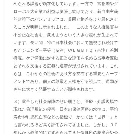
められる課題が顕在化しています。一方で、富裕層やグ
ローバル大企業の利益は膨張し続けており、新自由主義
的政策下のパンデミックは、貧困と格差をより悪化させ
ることが明瞭に示されました。 このような人権侵害や
不公正な社会を、変えようという大きな流れが生まれて
います。長い間、特に日本社会において無視され続けて
きたジェンダー平等（※注）やＬＧＢＴＱ（※注）差別
撤廃、ケア労働に対する正当な評価を求める当事者運動
とそれを支援する広範な連帯が形成されています。これ
らは、これからの社会のあり方を左右する重要なムーブ
メントであり、個人の尊厳と人権を守る視点で、運動が
さらに大きく発展することが期待されます。
３）露呈した社会保障のぜい弱さと、医療・介護現場で
現れた倫理規範の侵害 日本の保健医療の水準は、平均
寿命や乳児死亡率などの指標で、かつては「世界一」と
も言われるほど高く評価されてきました。しかし、９０
年代から政策的にすすめられてきた保健所の統廃合や公