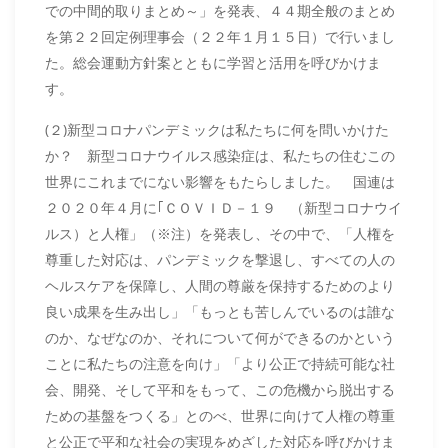
での中間的取りまとめ～」を発表、４４期全般のまとめ
を第２２回定例理事会（２２年１月１５日）で行いまし
た。総会運動方針案とともに学習と活用を呼びかけま
す。
(２)新型コロナパンデミックは私たちに何を問いかけた
か？ 新型コロナウイルス感染症は、私たちの住むこの
世界にこれまでにない影響をもたらしました。 国連は
２０２０年４月に｢ＣＯＶＩＤ－１９ （新型コロナウイ
ルス）と人権」（※注）を発表し、その中で、「人権を
尊重した対応は、パンデミックを撃退し、すべての人の
ヘルスケアを保障し、人間の尊厳を保持するためのより
良い成果を生み出し」「もっとも苦しんでいるのは誰な
のか、なぜなのか、それについて何ができるのかという
ことに私たちの注意を向け」「より公正で持続可能な社
会、開発、そして平和をもって、この危機から脱出する
ための基盤をつくる」とのべ、世界に向けて人権の尊重
と公正で平和な社会の実現をめざした対応を呼びかけま