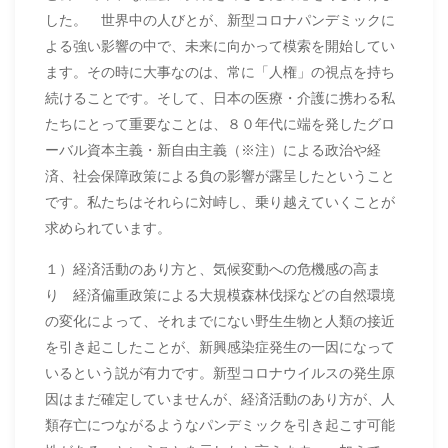
した。 世界中の人びとが、新型コロナパンデミックに
よる強い影響の中で、未来に向かって模索を開始してい
ます。その時に大事なのは、常に「人権」の視点を持ち
続けることです。そして、日本の医療・介護に携わる私
たちにとって重要なことは、８０年代に端を発したグロ
ーバル資本主義・新自由主義（※注）による政治や経
済、社会保障政策による負の影響が露呈したということ
です。私たちはそれらに対峙し、乗り越えていくことが
求められています。
１）経済活動のあり方と、気候変動への危機感の高ま
り 経済偏重政策による大規模森林伐採などの自然環境
の変化によって、それまでにない野生生物と人類の接近
を引き起こしたことが、新興感染症発生の一因になって
いるという説が有力です。新型コロナウイルスの発生原
因はまだ確定していませんが、経済活動のあり方が、人
類存亡につながるようなパンデミックを引き起こす可能