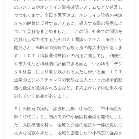
のシステムやオンライン資格確認システムなどが普及し
つつあります。全日本民医連は、オンライン診療の初診
からの解禁に反対するとともに、導入する際の留意点に
ついて見解をまとめました。 この間、外来での問診を
均質化し省力化するためのＡＩ問診システム（※注）が
開発され、民医連の病院でも数カ所の導入実績がありま
す。ＩＣＴ（情報通信技術）の利用に関しては、利便性
や省力化など積極的に評価できる面と、いわゆる「デジ
タル格差」により取り残される人たちがいる面、ＩＣＴ
企業のビジネスチャンスの安易な拡大といった経済的動
機の優先が危惧される面など、多方面からその効果を検
討していく必要があります。
９）民医連の病院・診療所活動 ①病院 「中小病院が
輝く時代に」と、初めての中小病院長会議を開催しまし
た。入院機能を持ち、医療と介護の連携や一体的提供に
大きな役割を果たし、地域と密着した中小病院の強みを