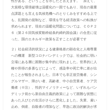
性がある、ということを示したと言えます。 加えて、
大規模な環境破壊は温暖化の一因でもあり、現在の最重
点課題とも言える気候危機へのとりくみをすすめる上で
も、乱開発の規制など、環境を守る経済政策への転換が
求められます。現在の温暖化問題については、ＣＯＰ２
６（第２６回気候変動枠組条約締約国会議）の合意に従
った、国のエネルギー政策を正すことが必要です
２）社会経済的状況による健康格差の顕在化と人権尊重
への機運 新型コロナパンデミックでは、社会的に弱い
立場にある層に困難が集中的に現れました。世界的に人
種や所得の多寡などによって、感染率や死亡率に差が出
たことが報告されました。日本でも非正規労働者、シン
グルマザー、障がい者、高齢者、中小自営業者、ケア労
働者（※注）、性的マイノリティーなど、いずれもパン
デミック前から新自由主義的政策によって困難な状態に
あった人びとの生活がさらに悪化しました。失業、雇い
止め、倒産、自殺者の増加など、早急に政治的解決が求