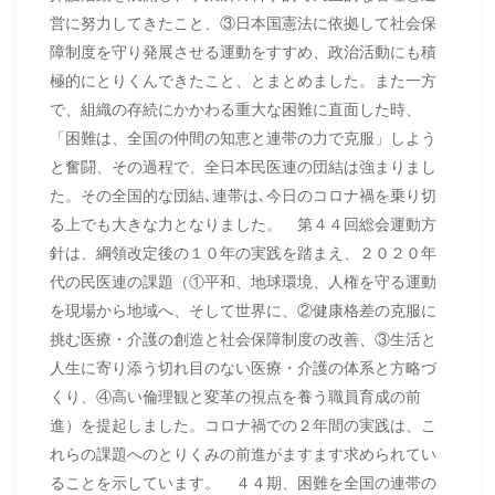
営に努力してきたこと、③日本国憲法に依拠して社会保
障制度を守り発展させる運動をすすめ、政治活動にも積
極的にとりくんできたこと、とまとめました。また一方
で、組織の存続にかかわる重大な困難に直面した時、
「困難は、全国の仲間の知恵と連帯の力で克服」しよう
と奮闘、その過程で、全日本民医連の団結は強まりまし
た。その全国的な団結､連帯は､今日のコロナ禍を乗り切
る上でも大きな力となりました。 第４４回総会運動方
針は、綱領改定後の１０年の実践を踏まえ、２０２０年
代の民医連の課題（①平和、地球環境、人権を守る運動
を現場から地域へ、そして世界に、②健康格差の克服に
挑む医療・介護の創造と社会保障制度の改善、③生活と
人生に寄り添う切れ目のない医療・介護の体系と方略づ
くり、④高い倫理観と変革の視点を養う職員育成の前
進）を提起しました。コロナ禍での２年間の実践は、こ
れらの課題へのとりくみの前進がますます求められてい
ることを示しています。 ４４期、困難を全国の連帯の