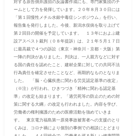
対する原告側弁護団の反論書作成にも、専門家集団のチ
ームとして力を発揮しています。２０年８月３０日には
「第１回慢性メチル水銀中毒症シンポジウム」を行い、
報告集を発行しました。今後、新潟水俣病を取り上げて
第２回目の開催を予定しています。 １３年におよぶ建
設アスベスト裁判（０８年提訴）は、２１年５月１７日
に最高裁で４つの訴訟（東京・神奈川・京都・大阪）第
一陣の判決がありました。判決は、一人親方などに対す
る国の責任を認めたこと、建材企業に対しての共同不法
行為責任を確定させたことなど、画期的なものとなりま
した。 「脳・心臓疾患に関わる労災認定基準の改定」
（※注）が行われ、ひきつづき「精神に関わる認定基
準」の改定も始まります。「過労死等の防止のための対
策に関する大綱」の改定も行われました。内容を学び、
労働者の権利擁護のための医療活動を強めていきま
す。 東京電力福島第一原発事故被害者への支援のとり
くみは、コロナ禍により個別の事例での相談にとどまり
ました。 ４４回総会で、労働者を巡る新しい健康問題