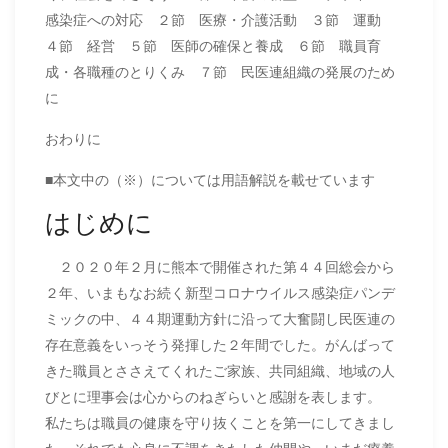
感染症への対応 ２節 医療・介護活動 ３節 運動
４節 経営 ５節 医師の確保と養成 ６節 職員育
成・各職種のとりくみ ７節 民医連組織の発展のため
に
おわりに
■本文中の（※）については用語解説を載せています
はじめに
２０２０年２月に熊本で開催された第４４回総会から
２年、いまもなお続く新型コロナウイルス感染症パンデ
ミックの中、４４期運動方針に沿って大奮闘し民医連の
存在意義をいっそう発揮した２年間でした。がんばって
きた職員とささえてくれたご家族、共同組織、地域の人
びとに理事会は心からのねぎらいと感謝を表します。
私たちは職員の健康を守り抜くことを第一にしてきまし