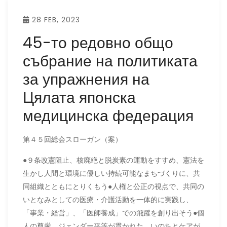
28 FEB, 2023
45-то редовно общо
събрание на политиката
за упражнения на
Цялата японска
медицинска федерация
第４５回総会スローガン（案）
●９条改憲阻止、核廃絶と脱炭素の運動をすすめ、憲法を
生かし人間と環境に優しい持続可能なまちづくりに、共
同組織とともにとりくもう●人権と公正の視点で、共同の
いとなみとしての医療・介護活動を一体的に実践し、
「事業・経営」、「医師養成」での飛躍を創り出そう●個
人の尊厳、ジェンダー平等が貫かれた、いのちとケアが