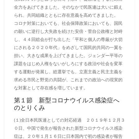
全力をあげてきました。そのなかで民医連は大いに鍛え
られ、共同組織とともに存在意義を高めてきました。
コロナ対策においても、社会保障政策においても、国民
の願いに逆行し大失政を続けた安倍・菅自公政権と対峙
し、４４回総会が打ち出した「平和と個人の尊厳が大切
にされる２０２０年代」をめざして国民的共同の一翼を
担い、大きな成果を上げてきました。ジェンダー平等の
課題をはじめ人権をないがしろにする政治や社会を変革
する運動が発展し、総選挙でも、立憲主義と民主主義を
求める市民と野党の共闘が、これまでの政治への現実的
な対案として存在感を増しています。
第１節 新型コロナウイルス感染症へ
のとりくみ
(１)全日本民医連としての対応経過 ２０１９年１２月３
０日、中国で発生が報告された新型コロナウイルス感染
症は、２０年１月１６日に日本国内で初の感染者が報告