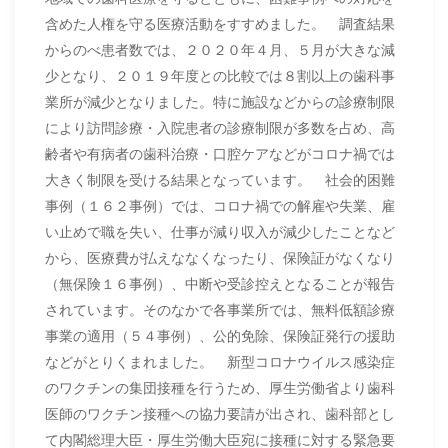
含めた人権を守る医療活動をすすめました。 調査結果
からのべ患者数では、２０２０年４月、５月が大きな減
少となり、２０１９年度との比較では８割以上の歯科事
業所が減少となりました。特に施設などからの診療制限
により訪問診療・入院患者の診療制限が多数を占め、高
齢者や有病者の歯科治療・口腔ケアなどがコロナ禍では
大きく制限を受ける結果となっています。 社会的困難
事例（１６２事例）では、コロナ禍での解雇や失業、雇
い止めで職を失い、仕事が減り収入が減少したことなど
から、医療費が払えななくなったり、保険証がなくなり
（無保険１６事例）、中断や受診控えとなることが報告
されています。そのなかで各事業所では、無料低額診療
事業の適用（５４事例）、公的免除、保険証発行の援助
などがとりくまれました。 新型コロナウイルス感染症
のワクチンの集団接種を行うため、厚生労働省より歯科
医師のワクチン接種への協力要請が出され、歯科部とし
て内閣総理大臣・厚生労働大臣宛に接種に対する緊急要