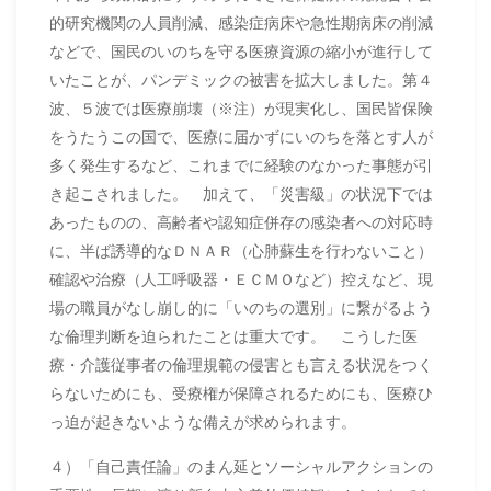
的研究機関の人員削減、感染症病床や急性期病床の削減
などで、国民のいのちを守る医療資源の縮小が進行して
いたことが、パンデミックの被害を拡大しました。第４
波、５波では医療崩壊（※注）が現実化し、国民皆保険
をうたうこの国で、医療に届かずにいのちを落とす人が
多く発生するなど、これまでに経験のなかった事態が引
き起こされました。 加えて、「災害級」の状況下では
あったものの、高齢者や認知症併存の感染者への対応時
に、半ば誘導的なＤＮＡＲ（心肺蘇生を行わないこと）
確認や治療（人工呼吸器・ＥＣＭＯなど）控えなど、現
場の職員がなし崩し的に「いのちの選別」に繋がるよう
な倫理判断を迫られたことは重大です。 こうした医
療・介護従事者の倫理規範の侵害とも言える状況をつく
らないためにも、受療権が保障されるためにも、医療ひ
っ迫が起きないような備えが求められます。
４）「自己責任論」のまん延とソーシャルアクションの