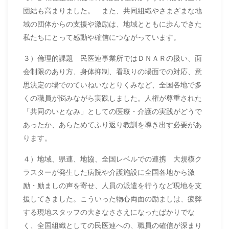
団結も高まりました。 また、共同組織やさまざまな地
域の団体からの支援や激励は、地域とともに歩んできた
私たちにとって感動や確信につながっています。
３）倫理的課題 民医連事業所ではＤＮＡＲの扱い、面
会制限のあり方、身体抑制、看取りの場面での対応、意
思決定の場でのていねいなとりくみなど、全国各地で多
くの職員が悩みながら実践しました。人権が尊重された
「共同のいとなみ」としての医療・介護の実践がどうで
あったか、あらためてふり返り教訓を導き出す必要があ
ります。
４）地域、県連、地協、全国レベルでの連携 大規模ク
ラスターが発生した病院や介護施設に全国各地から激
励・励ましの声を寄せ、人員の派遣を行うなど現地を支
援してきました。こういった物心両面の励ましは、疲弊
する現地スタッフの大きなささえになったばかりでな
く、全国組織としての民医連への、職員の確信が深まり