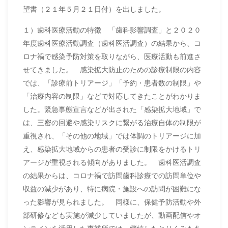
望書（２１年５月２１日付）を出しました。
１）歯科医療活動の特徴 「歯科影響調査」と２０２０
年度歯科医療活動調査（歯科医活調査）の結果から、コ
ロナ禍で感染予防対策を取りながら、医療活動も前進さ
せてきました。 感染拡大防止のための診療制限の内容
では、「診療前トリアージ」「予約・患者数の制限」や
「治療内容の制限」などで対応してきたことがわかりま
した。緊急事態宣言などが出された「感染拡大地域」で
は、三密の回避や感染リスクに繋がる治療自体の制限が
重視され、「その他の地域」では体調のトリアージに加
え、感染拡大地域からの患者の受診に制限をかけるトリ
アージが重視される傾向がありました。 歯科医活調査
の結果からは、コロナ禍で訪問歯科診療での訪問単位や
収益の減少があり、特に病院・施設への訪問が困難にな
った影響が見られました。 同様に、保健予防活動や外
部研修なども実施が減少していましたが、動画配信やオ