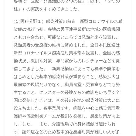
各地で「医療・介護活動の２つの柱」（以下、「２つの
柱」）の実践をすすめてきました。
(１)医科分野１）感染対策の前進 新型コロナウイルス感
染症の流行当初、各地の民医連事業所は地域の医療機関
とも力を合わせ、可能なところでは発熱外来を設置し、
発熱患者の受療権の維持に努めました。全日本民医連は
新型コロナウイルス感染症対策本部を設置し、全国の感
染状況、教訓や対策、専門家からのレクチャーなどを発
信してきました。 新興感染症にあっても標準予防策を
はじめとした基本的感染対策が重要なこと、感染拡大は
最前線の現場だけでなく、職員食堂・更衣室などでも発
生すること、クラスターの経験からの教訓をいち早く全
国に発信したことは、その後の各地の感染対策に大いに
役立ちました。各事業所でも、病院を中心に感染管理看
護師や感染制御チームが役割を発揮し、感染対策が向上
しました。 また、介護現場では身体接触は避けられ
ず、認知症などのため基本的な感染対策が難しい人が多