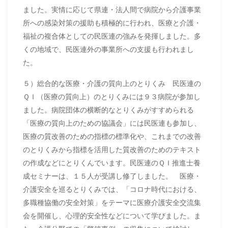
ました。実情に応じて県連・法人間で病院から介護事業
所への感染対策の援助も積極的に行われ、医療と介護・
福祉の複合体としての民医連の強みを発揮しました。多
くの地域で、民医連外の事業所への支援も行われまし
た。
５）総合的な医療・介護の質向上のとりくみ 民医連の
ＱＩ（医療の質向上）のとりくみには９３病院が参加し
ました。病院団体の横断的なとりくみがすすめられる
「医療の質向上のための協議会」には民医連も参加し、
医療の質改善のための指標の標準化や、これまでの改善
のとりくみから指標を活用した質改善のためのテキスト
の作成などにとりくんでいます。民医連のＱＩ推進士養
成セミナーは、１５人が受講し修了しました。 医療・
介護安全を巡るとりくみでは、「コロナ時代における、
多職種協働の安全対策」をテーマに医療介護安全交流集
会を開催し、心理的安全性などについて学びました。ま