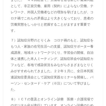
として、非正規労働、雇用（契約）によらない労働、テ
レワーク、外国人労働者などの増加を挙げましたが、コ
ロナ禍でこれらの矛盾はより大きくなっており、患者の
労働実態をしっかりと把握することがますます重要で
す。
７）認知症分野のとりくみ コロナ禍のもと、認知症を
もつ人・家族の在宅生活への支援、認知症サポーター養
成講座、地域ネットワークづくり、学習会の開催、自治
体と連携した本人ミーティング、認知症班会や認知症カ
フェなど、各地で感染状況をみながらさまざまなとりく
みがすすめられてきました。２２年１月に、全日本民医
連認知症委員会として認知症実践セミナーを開催し、パ
ーソン・センタード・ケア（※注）について学びまし
た。
８）ＩＣＴの普及とオンライン診療 医療・介護現場で
のデジタル化が進行しています。オンライン診療のため