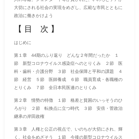
大切にされる社会の実現をめざし、広範な市民とともに
政治に働きかけよう
【 目 次 】
はじめに
第１章 44期のふり返り どんな２年間だったか １
節 新型コロナウイルス感染症へのとりくみ ２節 医
科・歯科・介護分野 ３節 社会保障と平和の課題 ４
節 経営 ５節 医師養成 ６節 職員育成・各職種の
とりくみ ７節 全日本民医連のとりくみ
第２章 情勢の特徴 １節 格差と貧困のいっそうのひ
ろがり ２節 転換点に立つ時代 ３節 安倍・菅政治
継承の岸田政権
第３章 人権と公正の視点で、いのちが大切にされ、輝
く、社会をめざそう １節 今後の新型コロナウイルス