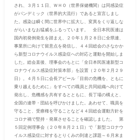
され、３月１１日、ＷＨＯ（世界保健機関）は同感染症
がパンデミック（世界的大流行）であると宣言しまし
た。感染は瞬く間に世界中に拡大し、変異をくり返しな
がらいまなお猛威をふるっています。 全日本民医連は
国内初発例発生を踏まえ、２０年１月２８日に全県連、
事業所に向けて留意点を発信し、４４回総会のさなかか
ら新型コロナウイルス感染症への対応と運動を開始しま
した。総会直後、理事会のもとに「全日本民医連新型コ
ロナウイルス感染症対策本部」を設置（２０年２月２９
日）。４月５日に会長アピール「目前の危機を、ともに
乗り越えるために」をすべての職員と共同組織へ向けて
発出し、危機感を共有するとともに、長丁場の構えと、
全国の連帯・団結を呼びかけました。あわせて、職員を
守ること、受療権を守ることなど４４回総会運動方針を
コロナ禍で堅持・発展させることを確認しました。 第
５回定例理事会（２０年８月２１日）で「新型コロナウ
イルス感染症に対するとりくみの到達と課題～６月末ま