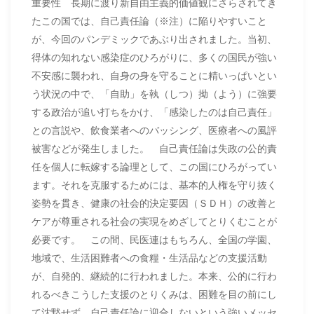
重要性 長期に渡り新自由主義的価値観にさらされてき
たこの国では、自己責任論（※注）に陥りやすいこと
が、今回のパンデミックであぶり出されました。当初、
得体の知れない感染症のひろがりに、多くの国民が強い
不安感に襲われ、自身の身を守ることに精いっぱいとい
う状況の中で、「自助」を執（しつ）拗（よう）に強要
する政治が追い打ちをかけ、「感染したのは自己責任」
との言説や、飲食業者へのバッシング、医療者への風評
被害などが発生しました。 自己責任論は失政の公的責
任を個人に転嫁する論理として、この国にひろがってい
ます。それを克服するためには、基本的人権を守り抜く
姿勢を貫き、健康の社会的決定要因（ＳＤＨ）の改善と
ケアが尊重される社会の実現をめざしてとりくむことが
必要です。 この間、民医連はもちろん、全国の学園、
地域で、生活困難者への食糧・生活品などの支援活動
が、自発的、継続的に行われました。本来、公的に行わ
れるべきこうした支援のとりくみは、困難を目の前にし
て沈黙せず、自己責任論に迎合しないという強いメッセ