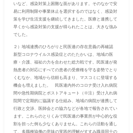
いなど、感染対策上困難な面があります。そのなかで安
易に利用制限や事業休止を選択するのではなく、感染対
策を学び生活支援を継続してきました。医療と連携して
早くから感染対策の支援が得られたことは、大きな強み
でした。
２）地域連携のひろがりと民医連の存在意義の再確認
新型コロナウイルス感染症とのたたかいは、地域の医
療・介護、福祉の力を合わせた総力戦です。民医連が発
熱患者の対応にすべての患者の受療権を守る姿勢でとり
くむなか、地域から信頼も高まり、マスコミに登場する
機会も増えました。 民医連内外のコロナ受け入れ病院
間や急性期病院とポストアキュート（※注）受け入れ病
院間で定期的に協議する仕組み、地域の病院が連携して
行政と交渉、医師会との協力などが各地で報告されてい
ます。これらのとりくみで民医連の事業所が中心的な役
割を担った例も少なくありません。これらの活動を通し
て、多職種協働の意味の実践的理解がすすみ職員同士の