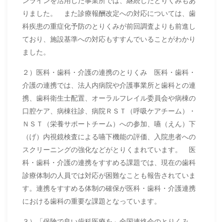
ンラインを活用した事業所では、継続したとりくみもあ
りました。 また診療報酬改定への対応については、歯
科疾患の重症化予防のとりくみが前回調査よりも前進し
ており、施設基準への対応もすすんでいることがわかり
ました。
２）医科・歯科・介護の連携のとりくみ 医科・歯科・
介護の連携では、法人内病院や介護事業所と歯科との連
携、歯科衛生士配置、オーラルフレイル委員会や病棟の
口腔ケア、病棟往診、病院ＲＳＴ（呼吸ケアチーム）・
ＮＳＴ（栄養サポートチーム）への参加、嚥（えん）下
（げ）内視鏡検査による嚥下機能の評価、入院患者への
スクリーニングの強化などがとりくまれています。 医
科・歯科・介護の連携をすすめる課題では、現在の歯科
診療体制の人員では対応が困難なことも報告されていま
す。連携をすすめる体制の確保が医科・歯科・介護連携
における歯科の重要な課題となっています。
３）「保険で良い歯科医療を」全国連絡会のとりくみ