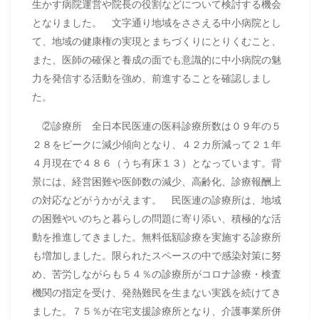
生かす病院運営や院長の役割などについて検討する機会
となりました。 文字通り地域をささえる中小病院とし
て、地域の健康権の実現とまちづくりにとりくむこと、
また、医師の確保と養成の面でも意識的に中小病院の魅
力を発信する活動を強め、前進することを確認しまし
た。
②診療所 全日本民医連の医科診療所数は０９年の５
２８をピークに減少傾向となり、４２カ所減って２１年
４月現在で４８６（うち有床１３）となっています。背
景には、経営困難や医師数の減少、高齢化、診療報酬上
の対応などがうかがえます。 民医連の診療所は、地域
の困難やいのちと暮らしの問題に寄り添い、積極的な活
動を推進してきました。無料低額診療を実施する診療所
も増加しました。限られたスペースの中で感染対策に努
め、苦労しながらも５４％の診療所がコロナ診療・検査
機関の指定を受け、発熱難民を生まない実践を続けてき
ました。７５％が在宅支援診療所となり、介護事業所併