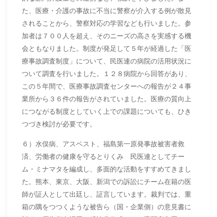
た、医療・介護の事故に不当に警察が介入する例が散見
されることから、警察対応の学習なども行いました。参
加者は７００人を超え、そのニーズの高さを実感する機
会ともなりました。制度が発足して５年が経過した「医
療事故調査制度」について、民医連の病院の活用状況に
ついて調査を行いました。１２８病院から回答があり、
この５年間で、医療事故調査センターへの報告が２４事
業所から３６件の報告がされていました。医療の質向上
につながる制度としていく上での課題についても、ひき
つづき検討が必要です。
６）水俣病、アスベスト、福島第一原発事故被害者救
済、労働者の健康を守るとりくみ 民医連としてチー
ム・ミナマタを編成し、多面的な活動をすすめてきまし
た。熊本、東京、大阪、新潟での訴訟にチーム在籍の医
師が証人として出廷し、証言しています。裁判では、重
箱の隅をつつくような被告ら（国・企業側）の意見書に