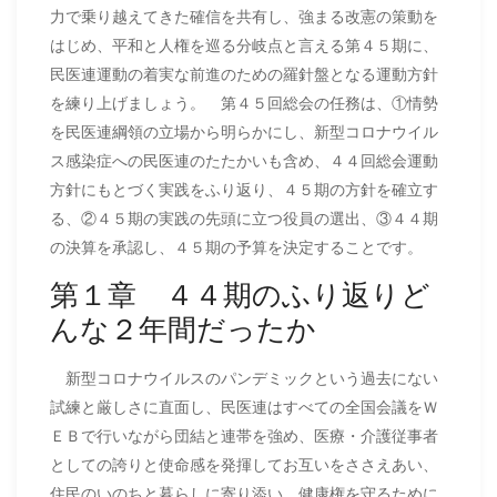
力で乗り越えてきた確信を共有し、強まる改憲の策動を
はじめ、平和と人権を巡る分岐点と言える第４５期に、
民医連運動の着実な前進のための羅針盤となる運動方針
を練り上げましょう。 第４５回総会の任務は、①情勢
を民医連綱領の立場から明らかにし、新型コロナウイル
ス感染症への民医連のたたかいも含め、４４回総会運動
方針にもとづく実践をふり返り、４５期の方針を確立す
る、②４５期の実践の先頭に立つ役員の選出、③４４期
の決算を承認し、４５期の予算を決定することです。
第１章 ４４期のふり返りど
んな２年間だったか
新型コロナウイルスのパンデミックという過去にない
試練と厳しさに直面し、民医連はすべての全国会議をＷ
ＥＢで行いながら団結と連帯を強め、医療・介護従事者
としての誇りと使命感を発揮してお互いをささえあい、
住民のいのちと暮らしに寄り添い、健康権を守るために