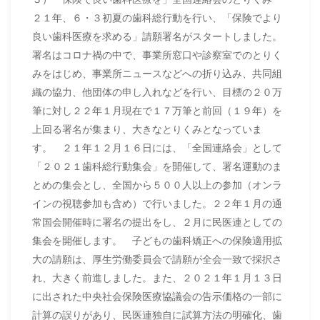
２１年、６・３初夏の歯科総行動を行い、「保険でより
良い歯科医療を求める」請願署名がスタートしました。
署名はコロナ禍の中で、事業所窓口や診察室でのとりく
みをはじめ、事業所ニュースなどへの折り込み、共同組
織の協力、他団体の申し入れなどを行い、目標の２０万
筆に対し２２年１月現在で１７万筆と前回（１９年）を
上回る署名が集まり、大きなとりくみとなっていま
す。 ２１年１２月１６日には、「全国連絡会」として
「２０２１歯科総行動集会」を開催して、署名運動のま
とめの集会とし、全国から５００人以上の参加（オンラ
インの視聴参加も含め）で行いました。２２年１月の通
常国会開催時に署名の提出をし、２月に民医連としての
集会を開催します。 子どもの歯科矯正への保険適用拡
大の請願は、厚生労働委員会で請願が全会一致で採択さ
れ、大きく前進しました。また、２０２１年１月１３日
に出された中央社会保険医療協議会の告示価格の一部に
計算の誤りがあり、民医連独自に試算方法の明確化、歯