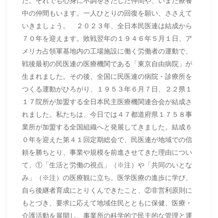
た。それでも心身に不調をきたした仲間や、いまだ療養
中の仲間もいます。一人ひとりの回復を願い、ささえて
いきましょう。 ２０２３年、全日本民医連は結成から
７０年を迎えます。敗戦翌年の１９４６年５月１日、ア
メリカ占領軍基地内の工場施設に働く労働者の運動で、
戦後最初の民医連の医療機関である「東京自由病院」が
生まれました。その後、全国に民医連の病院・診療所を
つくる運動がひろがり、１９５３年６月７日、２２県１
１７院所が加盟する全日本民主医療機関連合会が結成さ
れました。私たちは、今日では４７都道府県１７５８事
業所が加盟する全国組織へと発展してきました。結成６
０年を迎えた第４１回定期総会で、民医連が地域での信
頼を勝ちとり、事業や規模を前進させてきた理由につい
て、①「生活と労働の視点」（※注）や「共同のいとな
み」（※注）の医療観に立ち、医学医療の進歩に学び、
自ら後継者育成にとりくんできたこと、②非営利原則に
もとづき、要求に応えて地域住民とともに保健、医療・
介護活動を展開し、事業所の科学的で民主的な管理と運