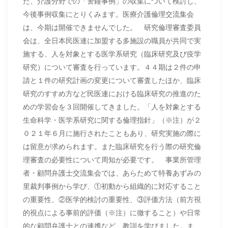
た、介護分野での「警鐘事例」の収集について検討し、
今後事例収集にとりくみます。医療介護倫理交流集会
は、今期は開催できませんでした。 研究倫理審査委員
会は、全日本民医連に加盟する多施設の職員が共同で実
施する、人を対象とする医学系研究（臨床研究及び疫学
研究）について審査を行っています。４４期は２件の申
請と１件の研究計画の変更について審査したほか、臨床
研究のすすめ方など民医連における臨床研究の推進のた
めの学習会を３回開催してきました。「人を対象とする
生命科学・医学系研究に関する倫理指針」（※注）が２
０２１年６月に施行されたこともあり、研究実施の際に
は留意が求められます。また臨床研究を行う際の研究倫
理審査の必要性について周知が必要です。 事業所管理
者・顧問弁護士交流集会では、あらためて特養あずみの
里裁判事例から学び、①初動から組織的に対応すること
の重要性、②医学的検討の重要性、③評価方法（前方視
的視点による事前的評価（※注）に徹すること）や日常
的な顧問弁護士との連携など、教訓を学びました。ま