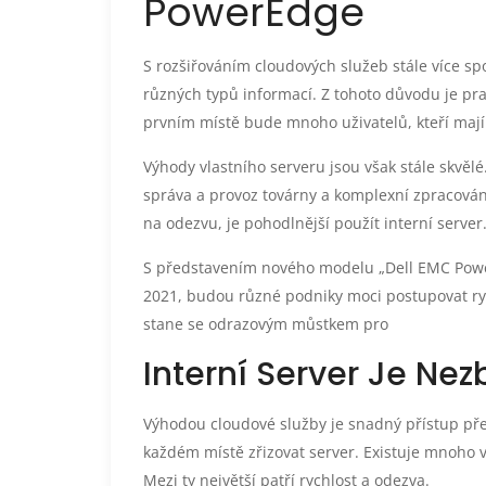
PowerEdge
S rozšiřováním cloudových služeb stále více sp
různých typů informací. Z tohoto důvodu je pra
prvním místě bude mnoho uživatelů, kteří mají 
Výhody vlastního serveru jsou však stále skvělé
správa a provoz továrny a komplexní zpracován
na odezvu, je pohodlnější použít interní server
S představením nového modelu „Dell EMC PowerE
2021, budou různé podniky moci postupovat ryc
stane se odrazovým můstkem pro
Interní Server Je Ne
Výhodou cloudové služby je snadný přístup pře
každém místě zřizovat server. Existuje mnoho výho
Mezi ty největší patří rychlost a odezva.