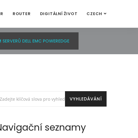
OR
ROUTER
DIGITÁLNÍ ŽIVOT
CZECH
M SERVERŮ DELL EMC POWEREDGE
Navigační seznamy