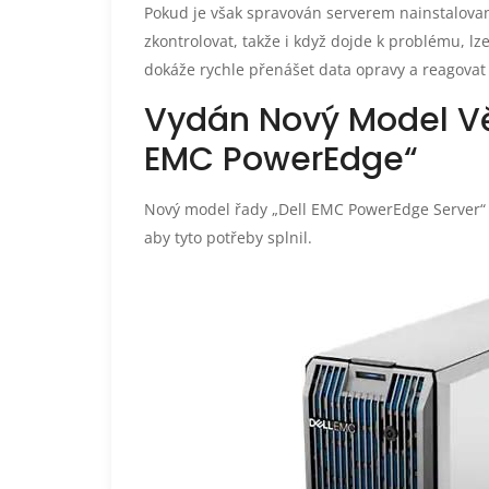
Pokud je však spravován serverem nainstalovan
zkontrolovat, takže i když dojde k problému, lz
dokáže rychle přenášet data opravy a reagovat 
Vydán Nový Model Vě
EMC PowerEdge“
Nový model řady „Dell EMC PowerEdge Server“ o
aby tyto potřeby splnil.