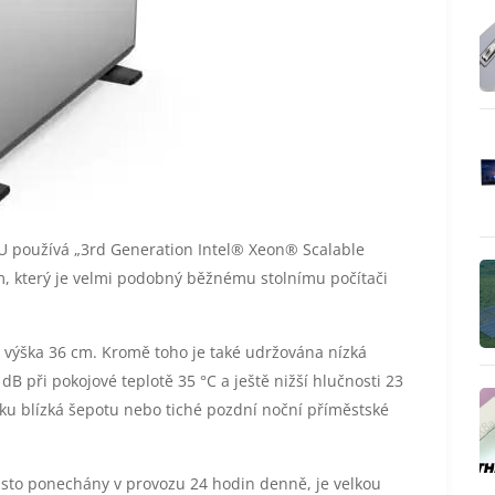
U používá „3rd Generation Intel® Xeon® Scalable
em, který je velmi podobný běžnému stolnímu počítači
a výška 36 cm. Kromě toho je také udržována nízká
dB při pokojové teplotě 35 °C a ještě nižší hlučnosti 23
luku blízká šepotu nebo tiché pozdní noční příměstské
asto ponechány v provozu 24 hodin denně, je velkou