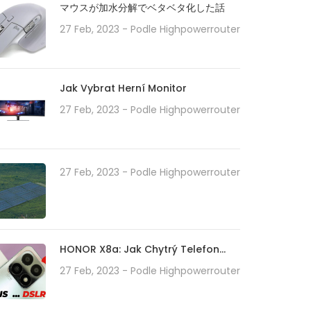
マウスが加水分解でベタベタ化した話
27 Feb, 2023
- Podle
Highpowerrouter
Jak Vybrat Herní Monitor
27 Feb, 2023
- Podle
Highpowerrouter
27 Feb, 2023
- Podle
Highpowerrouter
HONOR X8a: Jak Chytrý Telefon
Střední Třídy Předefinuje
27 Feb, 2023
- Podle
Highpowerrouter
Technologii Fotoaparátu Se Svým
100MP Kamerovým Systémem