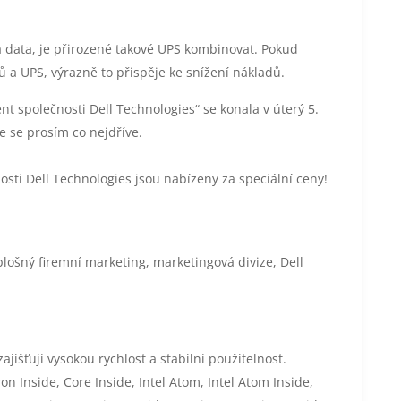
á data, je přirozené takové UPS kombinovat. Pokud
rů a UPS, výrazně to přispěje ke snížení nákladů.
t společnosti Dell Technologies“ se konala v úterý 5.
e se prosím co nejdříve.
sti Dell Technologies jsou nabízeny za speciální ceny!
lošný firemní marketing, marketingová divize, Dell
jišťují vysokou rychlost a stabilní použitelnost.
eron Inside, Core Inside, Intel Atom, Intel Atom Inside,