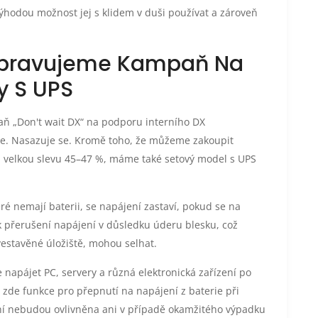
 výhodou možnost jej s klidem v duši používat a zároveň
ipravujeme Kampaň Na
y S UPS
aň „Don't wait DX“ na podporu interního DX
e. Nasazuje se. Kromě toho, že můžeme zakoupit
 velkou slevu 45–47 %, máme také setový model s UPS
ré nemají baterii, se napájení zastaví, pokud se na
 přerušení napájení v důsledku úderu blesku, což
estavěné úložiště, mohou selhat.
 napájet PC, servery a různá elektronická zařízení po
 zde funkce pro přepnutí na napájení z baterie při
ení nebudou ovlivněna ani v případě okamžitého výpadku