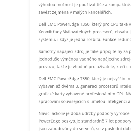
výhodou možnost je používat tiše a kompaktně. C
zavést zejména v malých kancelářích.
Dell EMC PowerEdge T350, který pro CPU také v
Xeon® řady škálovatelných procesorů, obsahuj
systému, i když je jedna rozbitá. Funkce redu
Samotný napájecí zdroj je také připojitelný za 
jednoduše výměnou vadného napájecího zdroje.
provozu, takže je vhodné pro uživatele, kteří c
Dell EMC PowerEdge T550, který je nejvyšším 
vybaven až dvěma 3. generací procesorů Intel®
grafické karty vybavené profesionálním GPU NV
zpracování souvisejících s umělou inteligencí a
Navíc, ačkoliv je doba údržby podpory výrobce
PowerEdge poskytuje standardně 7 let podpory.
jsou zabudovány do serverů, se v poslední době