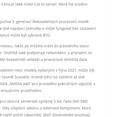
ena je také nízká a je to server, který lze snadno
yužívá 3. generaci škálovatelných procesorů Intel®
e dvě napájecí jednotky a může fungovat bez zastavení
ndance může být vybrané BTO.
provozu, takže jej můžete vrátit do původního stavu
 Úložiště také podporuje redundanci a připojení za
htějí bezpečněji ukládat a provozovat důležitá data.
modelem mezi modely vydanými v říjnu 2021, může být
 Xeon® Scalable. Kromě toho lze začlenit až dvě
IDIA „NVIDIA A40“ pro provádění pokročilých výpočtů a
 virtuálními prostředími.
 pro obecné serverové systémy 5 let, řada Dell EMC
 Díky zlepšení výkonu a odolnosti komponent, které
 zvýšil počet zákazníků, kteří dlouhodobě používají