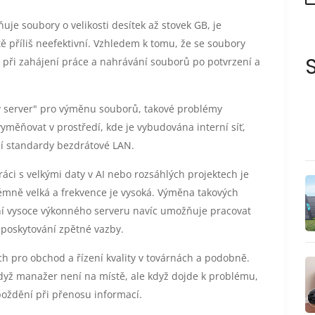
uje soubory o velikosti desítek až stovek GB, je
ě příliš neefektivní. Vzhledem k tomu, že se soubory
 při zahájení práce a nahrávání souborů po potvrzení a
ý server" pro výměnu souborů, takové problémy
vyměňovat v prostředí, kde je vybudována interní síť,
í standardy bezdrátové LAN.
ráci s velkými daty v AI nebo rozsáhlých projektech je
trémně velká a frekvence je vysoká. Výměna takových
ní vysoce výkonného serveru navíc umožňuje pracovat
a poskytování zpětné vazby.
ch pro obchod a řízení kvality v továrnách a podobně.
když manažer není na místě, ale když dojde k problému,
oždění při přenosu informací.