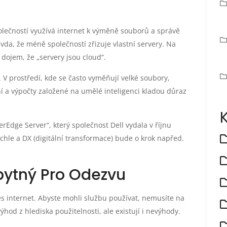
olečností využívá internet k výměně souborů a správě
vda, že méně společností zřizuje vlastní servery. Na
dojem, že „servery jsou cloud“.
. V prostředí, kde se často vyměňují velké soubory,
í a výpočty založené na umělé inteligenci kladou důraz
.
dge Server“, který společnost Dell vydala v říjnu
hle a DX (digitální transformace) bude o krok napřed.
zbytný Pro Odezvu
s internet. Abyste mohli službu používat, nemusíte na
d z hlediska použitelnosti, ale existují i ​​​​nevýhody.