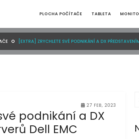
PLOCHA POČÍTAČE
TABLETA
MONIT
AČE
[EXTRA] ZRYCHLETE SVÉ PODNIKÁNÍ A DX PŘEDSTAVENÍ
27 FEB, 2023
 své podnikání a DX
verů Dell EMC