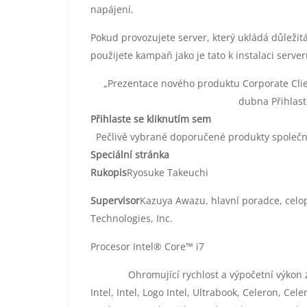
napájení.
Pokud provozujete server, který ukládá důležit
použijete kampaň jako je tato k instalaci serve
„Prezentace nového produktu Corporate Clien
dubna Přihlast
Přihlaste se kliknutím sem
Pečlivě vybrané doporučené produkty společno
Speciální stránka
Rukopis
Ryosuke Takeuchi
Supervisor
Kazuya Awazu, hlavní poradce, celop
Technologies, Inc.
Procesor Intel® Core™ i7
Ohromující rychlost a výpočetní výkon za
Intel, Intel, Logo Intel, Ultrabook, Celeron, Cel