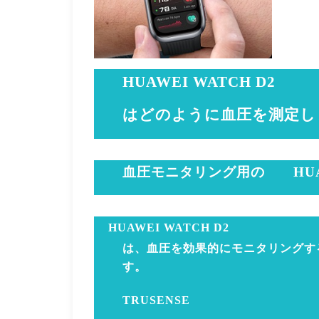
HUAWEI WATCH D2
はどのように血圧を測定し
血圧モニタリング用の
HU
HUAWEI WATCH D2
は、血圧を効果的にモニタリングす
す。
TRUSENSE