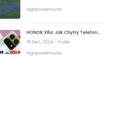
Highpowerrouter
HONOR X8a: Jak Chytrý Telefon
Střední Třídy Předefinuje
19 Dec, 2024
- Podle
Technologii Fotoaparátu Se Svým
Highpowerrouter
100MP Kamerovým Systémem