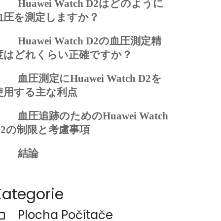
Huawei Watch D2
はどのように
血圧を測定しますか？
Huawei Watch D2
の血圧測定精
度はどれくらい正確ですか？
血圧測定に
Huawei Watch D2
を
使用する主な利点
血圧追跡のための
Huawei Watch
2
の制限と考慮事項
結論
Kategorie
Plocha Počítače