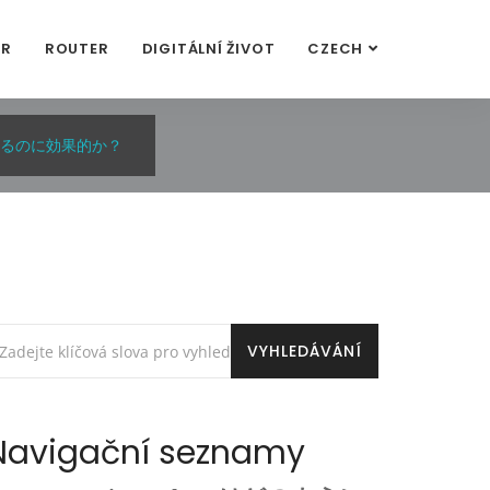
OR
ROUTER
DIGITÁLNÍ ŽIVOT
CZECH
跡するのに効果的か？
Navigační seznamy