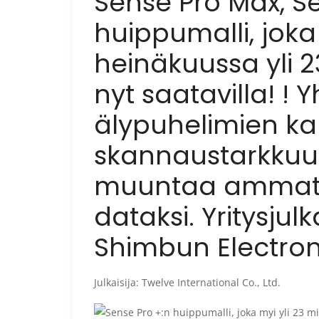
Sense Pro Max, S
huippumalli, jok
heinäkuussa yli 2
nyt saatavilla! !
älypuhelimien ka
skannaustarkkuu
muuntaa ammatt
dataksi. Yritysjul
Shimbun Electroni
Julkaisija: Twelve International Co., Ltd.