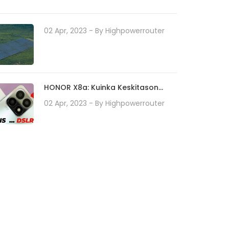
02 Apr, 2023
- By
Highpowerrouter
HONOR X8a: Kuinka Keskitason
Älypuhelin Määrittelee
02 Apr, 2023
- By
Highpowerrouter
Kameratekniikan Uudelleen 100
Megapikselin
Kamerajärjestelmällään