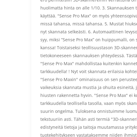
huolimatta hinta on alle 1/10. 3. Skannauksen t
käyttää. "Sense Pro Max" on myös yhteensopiva 
missä tahansa, missä tahansa. 5. Mustat hiukse
nyt skannata selkeästi. 6. Automaattinen levys
syy, miksi ”Sense Pro Max” on huippumalli, on s
kanssa! Toistaiseksi teollisuustason 3D-skannerei
tietokoneeseen skannauksen yhteydessä. Tästä sy
"Sense Pro Max" mahdollistaa kuitenkin kanne
tarkkuudella! ! Nyt voit skannata erilaisia ​​koht
"Sense Pro Maxin" ominaisuus on sen perusteell
vaikeuksia skannata mustia ja ohuita esineitä,
hiusten rakennetta hyvin. "Sense Pro Max" ei
tarkkuudella teollisella tasolla, vaan myös ska
suurin ongelma. Tuloksena onnistuimme luomaan
tekstuuriin asti. Tähän asti termiä "3D-skanneri
edistyneitä tietoja ja taitoja muutamassa yrityk
tuotekehitykseen vastataksemme niiden ihmiste