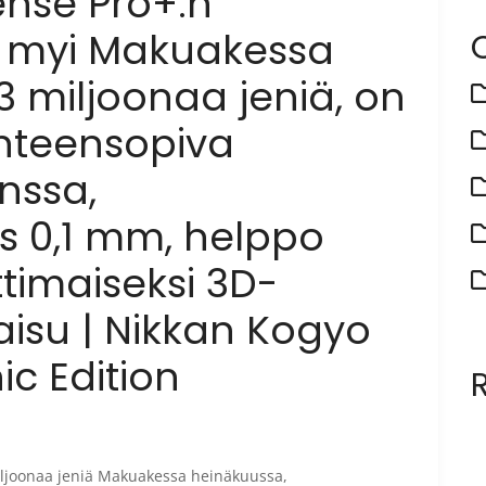
ense Pro+:n
a myi Makuakessa
3 miljoonaa jeniä, on
 Yhteensopiva
nssa,
s 0,1 mm, helppo
imaiseksi 3D-
kaisu | Nikkan Kogyo
c Edition