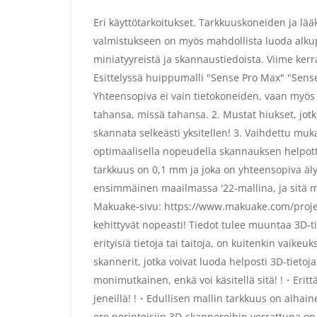
Eri käyttötarkoitukset. Tarkkuuskoneiden ja lää
valmistukseen on myös mahdollista luoda alku
miniatyyreistä ja skannaustiedoista. Viime kerr
Esittelyssä huippumalli "Sense Pro Max" "Sense 
Yhteensopiva ei vain tietokoneiden, vaan myös
tahansa, missä tahansa. 2. Mustat hiukset, jot
skannata selkeästi yksitellen! 3. Vaihdettu muk
optimaalisella nopeudella skannauksen helpott
tarkkuus on 0,1 mm ja joka on yhteensopiva äl
ensimmäinen maailmassa '22-mallina, ja sitä m
Makuake-sivu: https://www.makuake.com/projec
kehittyvät nopeasti! Tiedot tulee muuntaa 3D-tied
erityisiä tietoja tai taitoja, on kuitenkin vaik
skannerit, jotka voivat luoda helposti 3D-tieto
monimutkainen, enkä voi käsitellä sitä! !・Erittäin
jeneillä! !・Edullisen mallin tarkkuus on alhain
ero perinteisiin 3D-skannereihin verrattuna on 