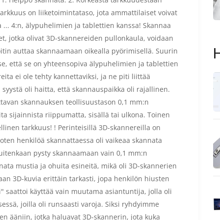
arkkuus on liiketoimintataso, jota ammattilaiset voivat
... 4:n, älypuhelimien ja tablettien kanssa! Skannaa
t, jotka olivat 3D-skannereiden pullonkaula, voidaan
H
oitin auttaa skannaamaan oikealla pyörimisellä. Suurin
e, että se on yhteensopiva älypuhelimien ja tablettien
ta ei ole tehty kannettaviksi, ja ne piti liittää
ystä oli haitta, että skannauspaikka oli rajallinen.
ttavan skannauksen teollisuustason 0,1 mm:n
eita sijainnista riippumatta, sisällä tai ulkona. Toinen
inen tarkkuus! ! Perinteisillä 3D-skannereilla on
 joten henkilöä skannattaessa oli vaikeaa skannata
 kuitenkaan pysty skannaamaan vain 0,1 mm:n
nnata mustia ja ohuita esineitä, mikä oli 3D-skannerien
 3D-kuvia erittäin tarkasti, jopa henkilön hiusten
" saattoi käyttää vain muutama asiantuntija, jolla oli
sessä, joilla oli runsaasti varoja. Siksi ryhdyimme
n ääniin, jotka haluavat 3D-skannerin, jota kuka