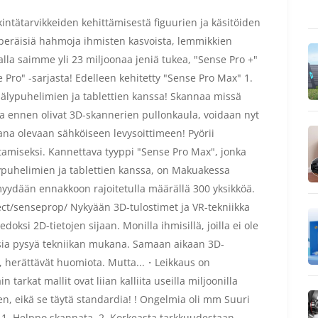
kintätarvikkeiden kehittämisestä figuurien ja käsitöiden
peräisiä hahmoja ihmisten kasvoista, lemmikkien
alla saimme yli 23 miljoonaa jeniä tukea, "Sense Pro +"
Pro" -sarjasta! Edelleen kehitetty "Sense Pro Max" 1.
 älypuhelimien ja tablettien kanssa! Skannaa missä
ka ennen olivat 3D-skannerien pullonkaula, voidaan nyt
ana olevaan sähköiseen levysoittimeen! Pyörii
amiseksi. Kannettava tyyppi "Sense Pro Max", jonka
ypuhelimien ja tablettien kanssa, on Makuakessa
yydään ennakkoon rajoitetulla määrällä 300 yksikköä.
t/senseprop/ Nykyään 3D-tulostimet ja VR-tekniikka
oksi 2D-tietojen sijaan. Monilla ihmisillä, joilla ei ole
euksia pysyä tekniikan mukana. Samaan aikaan 3D-
ja, herättävät huomiota. Mutta...・Leikkaus on
 tarkat mallit ovat liian kalliita useilla miljoonilla
en, eikä se täytä standardia! ! Ongelmia oli mm Suuri
1. Helppo skannata. 2. Korkeasta tarkkuudestaan ​​