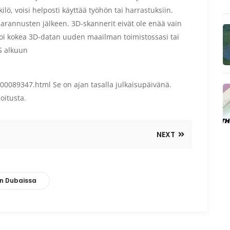
kilö, voisi helposti käyttää työhön tai harrastuksiin.
parannusten jälkeen. 3D-skannerit eivät ole enää vain
en voi kokea 3D-datan uuden maailman toimistossasi tai
S alkuun
00089347.html Se on ajan tasalla julkaisupäivänä.
oitusta.
NEXT
n Dubaissa