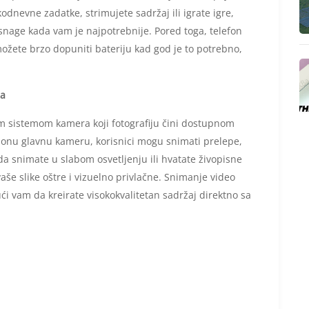
odnevne zadatke, strimujete sadržaj ili igrate igre,
 snage kada vam je najpotrebnije. Pored toga, telefon
ožete brzo dopuniti bateriju kad god je to potrebno,
sa
m sistemom kamera koji fotografiju čini dostupnom
ucionu glavnu kameru, korisnici mogu snimati prelepe,
da snimate u slabom osvetljenju ili hvatate živopisne
aše slike oštre i vizuelno privlačne. Snimanje video
 vam da kreirate visokokvalitetan sadržaj direktno sa