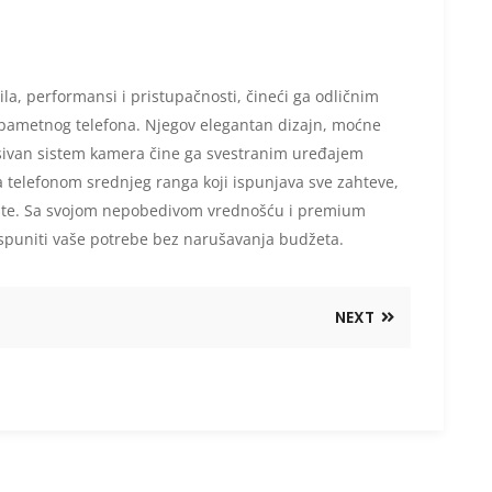
a, performansi i pristupačnosti, čineći ga odličnim
 pametnog telefona. Njegov elegantan dizajn, moćne
esivan sistem kamera čine ga svestranim uređajem
za telefonom srednjeg ranga koji ispunjava sve zahteve,
iste. Sa svojom nepobedivom vrednošću i premium
 ispuniti vaše potrebe bez narušavanja budžeta.
NEXT