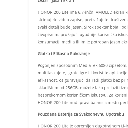
Oštar i Jasan Ekran
HONOR 200 Lite ima 6,7-inčni AMOLED ekran koji
strimujete video zapise, pretražujete društven
svaki detalj bude jasan. Širok spektar boja i odl
živopisnim, pružajući ugodnije korisničko iskus
konzumaciji medija ili im je potreban jasan ek
Glatko i Efikasno Rukovanje
Pogonjen sposobnim MediaTek 6080 čipsetom, 
multitaskujete, igrate igre ili koristite aplikac
efikasnost, osiguravajući da radi glatko bez p
skladištem od 256GB, možete lako prelaziti izmeđ
besprekornom korisničkom iskustvu. Za korisnik
HONOR 200 Lite nudi pravi balans između perfo
Pouzdana Baterija za Svakodnevnu Upotrebu
HONOR 200 Lite je opremljen dugotrajnom Li-i