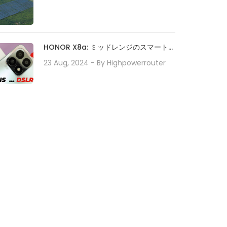
HONOR X8a: ミッドレンジのスマートフ
ォンが 100MP カメラ システムでカメラ
23 Aug, 2024
- By
Highpowerrouter
テクノロジーをどのように再定義するか