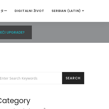
ーター
DIGITALNI ŽIVOT
SERBIAN (LATIN)
DEĆI UPGRADE?
Category