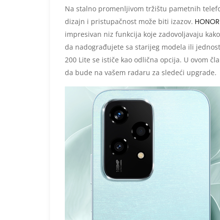
Na stalno promenljivom tržištu pametnih telef
dizajn i pristupačnost može biti izazov.
HONOR 
impresivan niz funkcija koje zadovoljavaju kako 
da nadograđujete sa starijeg modela ili jednos
200 Lite se ističe kao odlična opcija. U ovom čl
da bude na vašem radaru za sledeći upgrade.