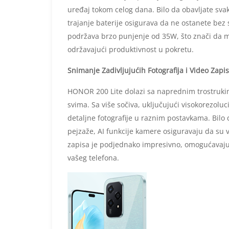
uređaj tokom celog dana. Bilo da obavljate svak
trajanje baterije osigurava da ne ostanete bez
podržava brzo punjenje od 35W, što znači da m
održavajući produktivnost u pokretu.
Snimanje Zadivljujućih Fotografija i Video Zapi
HONOR 200 Lite dolazi sa naprednim trostruki
svima. Sa više sočiva, uključujući visokorezol
detaljne fotografije u raznim postavkama. Bilo 
pejzaže, AI funkcije kamere osiguravaju da su v
zapisa je podjednako impresivno, omogućavajući
vašeg telefona.