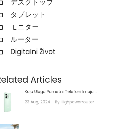
デスクトップ
タブレット
モニター
ルーター
Digitalni Život
Related Articles
Koju Ulogu Pametni Telefoni Imaju U
Radu Na Daljinu?
23 Aug, 2024
- By
Highpowerrouter