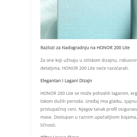
Razlozi za Nadogradnju na HONOR 200 Lite
Za one koji uživaju u stilskom dizajnu, robus
detaljima, HONOR 200 Lite neće razočarati.
Elegantan i Lagani Dizajn
HONOR 200 Lite se može pohvaliti laganim, er
tokom dužih perioda. Uređaj ima glatku, sjajn
pristupačnoj ceni. Njegov tanak profil osigurav
mase. Dostupan u raznim upečatljivim bojama, 
ličnosti.