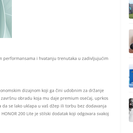
nim performansama i hvatanju trenutaka u zadivljujućim
gonomskim dizajnom koji ga čini udobnim za držanje
u završnu obradu koja mu daje premium osećaj, uprkos
a da se lako uklapa u vaš džep ili torbu bez dodavanja
HONOR 200 Lite je stilski dodatak koji odgovara svakoj