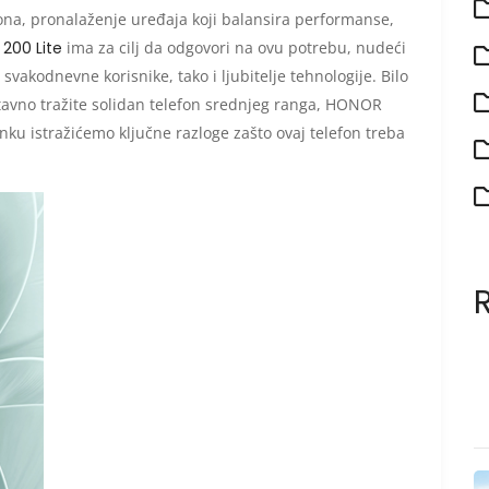
ona, pronalaženje uređaja koji balansira performanse,
200 Lite
ima za cilj da odgovori na ovu potrebu, nudeći
svakodnevne korisnike, tako i ljubitelje tehnologije. Bilo
tavno tražite solidan telefon srednjeg ranga, HONOR
anku istražićemo ključne razloge zašto ovaj telefon treba