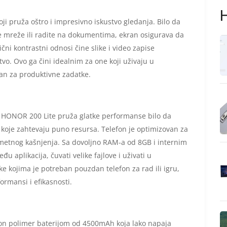
H
 pruža oštro i impresivno iskustvo gledanja. Bilo da
e mreže ili radite na dokumentima, ekran osigurava da
ični kontrastni odnosi čine slike i video zapise
tvo. Ovo ga čini idealnim za one koji uživaju u
ran za produktivne zadatke.
HONOR 200 Lite pruža glatke performanse bilo da
ije koje zahtevaju puno resursa. Telefon je optimizovan za
rimetnog kašnjenja. Sa dovoljno RAM-a od 8GB i internim
u aplikacija, čuvati velike fajlove i uživati u
e kojima je potreban pouzdan telefon za rad ili igru,
rmansi i efikasnosti.
on polimer baterijom od 4500mAh koja lako napaja