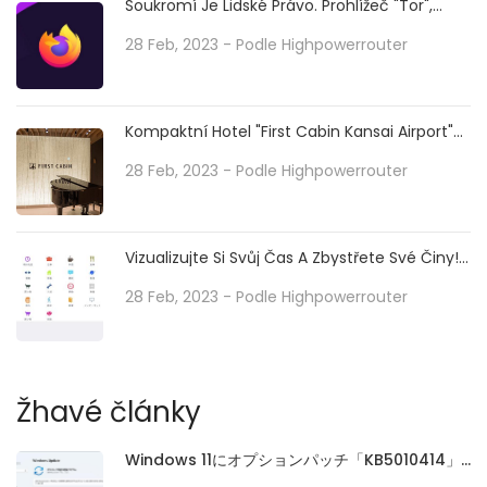
Soukromí Je Lidské Právo. Prohlížeč "Tor",
Který Anonymizuje Zdroj Připojení, Je V Tísni
Kvůli Nedostatku Serverů
28 Feb, 2023
- Podle
Highpowerrouter
Kompaktní Hotel "First Cabin Kansai Airport"
Od 6200 Jenů Za Noc Na Aeroplaza Přímo
Spojený S Letištěm Kansai
28 Feb, 2023
- Podle
Highpowerrouter
Vizualizujte Si Svůj Čas A Zbystřete Své Činy!
"aTime Logger 2"
28 Feb, 2023
- Podle
Highpowerrouter
Žhavé články
Windows 11にオプションパッチ「KB5010414」