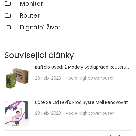
Monitor
Router
Digitální Život
Související články
Buffalo Uvádí 2 Modely Spolupráce Routeru
Wi-Fi 6 S Anime "Thai Bunny 2"
28 Feb, 2023
- Podle
Highpowerrouter
Učte Se Od Levi's Proč Byste Měli Renovovat
Své Stárnoucí ERP, I Když Se Opozdíte: CIO
Dive
28 Feb, 2023
- Podle
Highpowerrouter