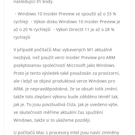
následující tři body.
・Windows 10 Insider Preview se spouští až o 33 %
rychleji ・Výkon disku Windows 10 Insider Preview je
až o 20 % rychlejší ・Výkon DirectX 11 je až o 28 %
rychlejší
V případě počítačů Mac vybavených M1 aktuálně
nezbývá, než použít verzi Insider Preview pro ARM
poskytovanou společností Microsoft jako Windows.
Proto je tento výsledek také považován za provizorní,
ale i když se objeví produktová verze Windows pro
ARM, je nepravděpodobné, že se obsah tolik změní,
takže toto zlepšení výkonu bude zděděno téměř tak,
jak je. To jsou povzbudivá čísla. Jak je uvedeno výše,
ve skutečnosti měříme aktuální čas spuštění
Windows, takže si to ukážeme později.
U počítačů Mac s procesory Intel jsou navíc zmíněny