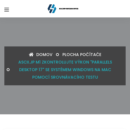
DOMOV
PLOCHA POČÍTAČE
ASCII.JP M1 ZKONTROLUJTE VÝKON "PARALLELS
DESKTOP 17" SE SYSTÉMEM WINDOWS NA MAC
POMOCÍ SROVNÁVACÍHO TESTU