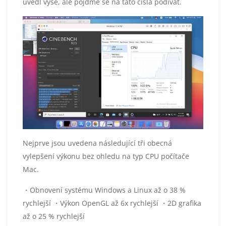
uvedl výše, ale pojďme se na tato čísla podívat.
Nejprve jsou uvedena následující tři obecná
vylepšení výkonu bez ohledu na typ CPU počítače
Mac.
・Obnovení systému Windows a Linux až o 38 %
rychlejší ・Výkon OpenGL až 6x rychlejší ・2D grafika
až o 25 % rychlejší