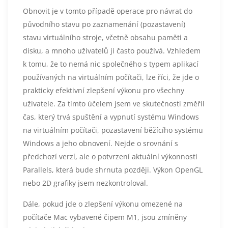
Obnovit je v tomto případě operace pro návrat do
původního stavu po zaznamenání (pozastavení)
stavu virtuálního stroje, včetně obsahu paměti a
disku, a mnoho uživatelů ji často používá. Vzhledem
k tomu, že to nemá nic společného s typem aplikací
používaných na virtuálním počítači, lze říci, že jde o
prakticky efektivní zlepšení výkonu pro všechny
uživatele. Za tímto účelem jsem ve skutečnosti změřil
čas, který trvá spuštění a vypnutí systému Windows
na virtuálním počítači, pozastavení běžícího systému
Windows a jeho obnovení. Nejde o srovnání s
předchozí verzí, ale o potvrzení aktuální výkonnosti
Parallels, která bude shrnuta později. Výkon OpenGL
nebo 2D grafiky jsem nezkontroloval.
Dále, pokud jde o zlepšení výkonu omezené na
počítače Mac vybavené čipem M1, jsou zmíněny