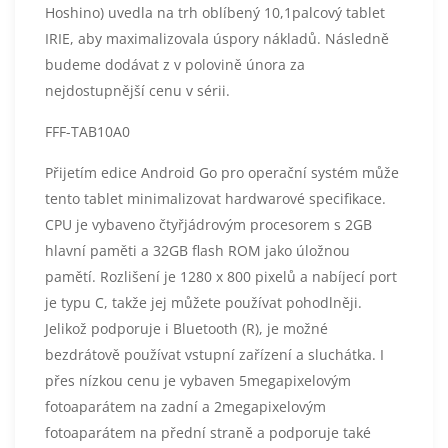
Hoshino) uvedla na trh oblíbený 10,1palcový tablet
IRIE, aby maximalizovala úspory nákladů. Následně
budeme dodávat z v polovině února za
nejdostupnější cenu v sérii.
FFF-TAB10A0
Přijetím edice Android Go pro operační systém může
tento tablet minimalizovat hardwarové specifikace.
CPU je vybaveno čtyřjádrovým procesorem s 2GB
hlavní paměti a 32GB flash ROM jako úložnou
pamětí. Rozlišení je 1280 x 800 pixelů a nabíjecí port
je typu C, takže jej můžete používat pohodlněji.
Jelikož podporuje i Bluetooth (R), je možné
bezdrátově používat vstupní zařízení a sluchátka. I
přes nízkou cenu je vybaven 5megapixelovým
fotoaparátem na zadní a 2megapixelovým
fotoaparátem na přední straně a podporuje také