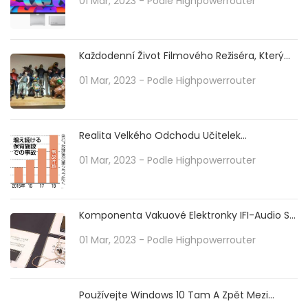
01 Mar, 2023
- Podle
Highpowerrouter
Každodenní Život Filmového Režiséra, Který
Se Rozzlobí Kvůli Opuštění Své Ženy, Jde Na
Kliniku Psychosomatické Medicíny A V Sauně
01 Mar, 2023
- Podle
Highpowerrouter
Si Spláchne Bahno V Mysli.
Realita Velkého Odchodu Učitelek
Mateřských Škol Do Důchodu. Také Incidentů
Přibývá." S Tímto Počtem Lidí Nemohu Nést
01 Mar, 2023
- Podle
Highpowerrouter
Odpovědnost." Okamžité Zlepšení Léčby A
Zveřejnění Informací Je Naléhavě Nutné.
Komponenta Vakuové Elektronky IFI-Audio S
Vysokým Rozlišením, První Hybridní Vlastní
IEM Společnosti IBasso Atd.
01 Mar, 2023
- Podle
Highpowerrouter
Používejte Windows 10 Tam A Zpět Mezi
Režimem Tabletu A Režimem Plochy